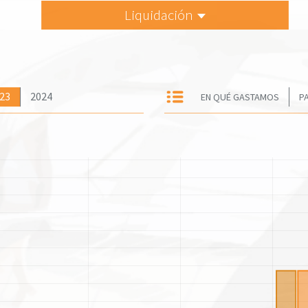
Liquidación
a
23
2024
EN QUÉ GASTAMOS
P