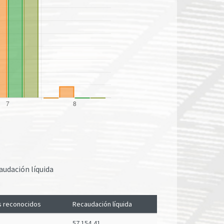
audación líquida
 reconocidos
Recaudación líquida
57.154,41